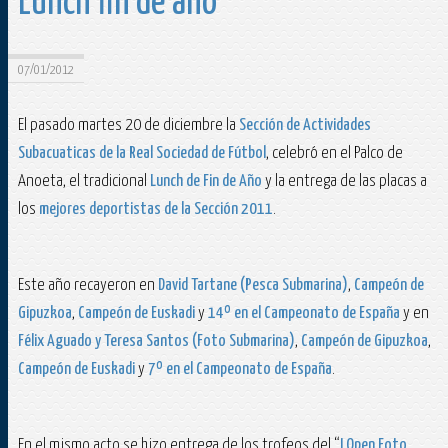
Lunch fin de año
07/01/2012
El pasado martes 20 de diciembre la
Sección de Actividades
Subacuaticas de la Real Sociedad de Fútbol
, celebró en el Palco de
Anoeta, el tradicional
Lunch de Fin de Año
y la entrega de las placas a
los
mejores deportistas de la Sección 2011
.
Este año recayeron en
David Tartane (Pesca Submarina)
,
Campeón de
Gipuzkoa
,
Campeón de Euskadi
y
14º en el Campeonato de España
y en
Félix Aguado y Teresa Santos (Foto Submarina)
,
Campeón de Gipuzkoa
,
Campeón de Euskadi
y
7º en el Campeonato de España
.
En el mismo acto se hizo entrega de los trofeos del “
I Open Foto