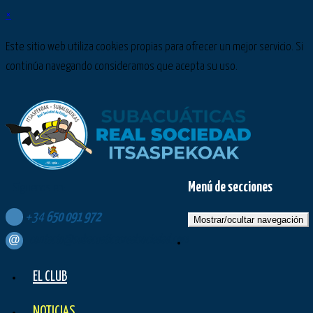
×
Este sitio web utiliza cookies propias para ofrecer un mejor servicio. Si
continúa navegando consideramos que acepta su uso.
Menú de secciones
Síguenos en:
+34
650
091
972
Mostrar/ocultar navegación
contacto@subacuaticasrealsociedad.com
EL CLUB
NOTICIAS