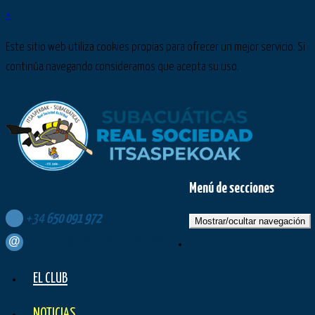
×
Este sitio web utiliza cookies propias para ofrecer un mejor servicio. Si
continúa navegando consideramos que acepta su uso.
Menú de secciones
Síguenos en:
+34
650
091
972
Mostrar/ocultar navegación
contacto@subacuaticasrealsociedad.com
EL CLUB
NOTICIAS