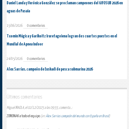
Daniel Landa y Verónica González se proclaman campeones del GIFOSUB 2026 en
aguas de Pasaia
15/06/2026
0 comentarios
Txomin Múgica y Garikoitz Iruretagoiena logran dos cuartos puestos en el
Mundial de Apnea Indoor
24/05/2026
0 comentarios
Alex Sarrías, campeón de Euskadi de pesca submarina 2026
Últimos comentarios
Miguel IRAOLA, el 02/12/2025 a las 09:55, comenta...:
ZORIONAK a todo el equipo
(en:
Álex Sarrias campeón del mundo con España en Brasil
)