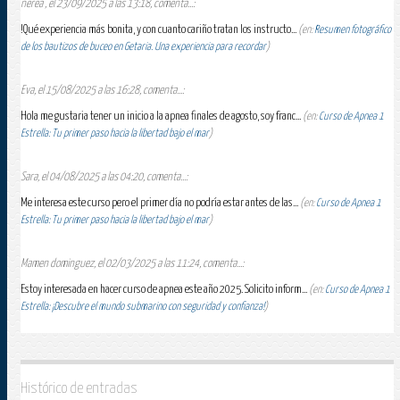
nerea , el 23/09/2025 a las 13:18, comenta...:
!Qué experiencia más bonita, y con cuanto cariño tratan los instructo...
(en:
Resumen fotográfico
de los bautizos de buceo en Getaria. Una experiencia para recordar
)
Eva, el 15/08/2025 a las 16:28, comenta...:
Hola me gustaria tener un inicio a la apnea finales de agosto, soy franc...
(en:
Curso de Apnea 1
Estrella: Tu primer paso hacia la libertad bajo el mar
)
Sara, el 04/08/2025 a las 04:20, comenta...:
Me interesa este curso pero el primer día no podría estar antes de las...
(en:
Curso de Apnea 1
Estrella: Tu primer paso hacia la libertad bajo el mar
)
Mamen dominguez, el 02/03/2025 a las 11:24, comenta...:
Estoy interesada en hacer curso de apnea este año 2025. Solicito inform...
(en:
Curso de Apnea 1
Estrella: ¡Descubre el mundo submarino con seguridad y confianza!
)
Histórico de entradas