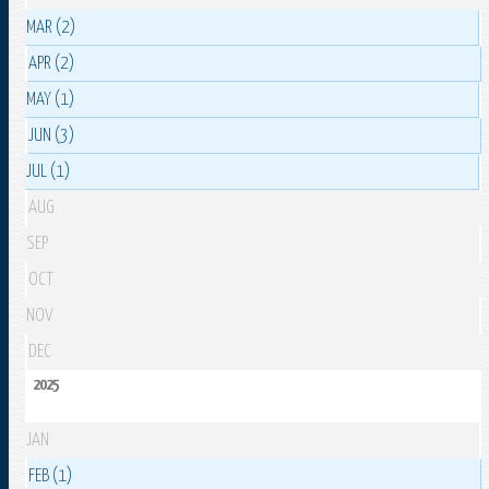
MAR (2)
APR (2)
MAY (1)
JUN (3)
JUL (1)
AUG
SEP
OCT
NOV
DEC
2025
JAN
FEB (1)