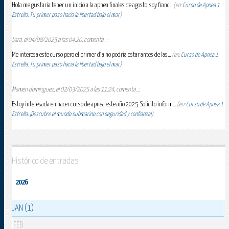
Hola me gustaria tener un inicio a la apnea finales de agosto, soy franc...
(en:
Curso de Apnea 1
Estrella: Tu primer paso hacia la libertad bajo el mar
)
Sara, el 04/08/2025 a las 04:20, comenta...:
Me interesa este curso pero el primer día no podría estar antes de las...
(en:
Curso de Apnea 1
Estrella: Tu primer paso hacia la libertad bajo el mar
)
Mamen dominguez, el 02/03/2025 a las 11:24, comenta...:
Estoy interesada en hacer curso de apnea este año 2025. Solicito inform...
(en:
Curso de Apnea 1
Estrella: ¡Descubre el mundo submarino con seguridad y confianza!
)
Histórico de entradas
2026
JAN (1)
FEB