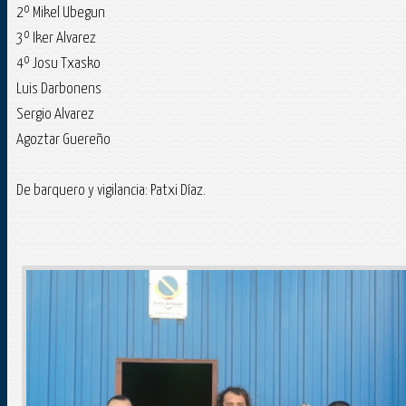
2º Mikel Ubegun
3º Iker Alvarez
4º Josu Txasko
Luis Darbonens
Sergio Alvarez
Agoztar Guereño
De barquero y vigilancia: Patxi Díaz.