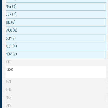
MAY (3)
JUN (7)
JUL (6)
AUG (9)
SEP (3)
OCT (4)
NOV (2)
DEC
2009
JAN
FEB
MAR
APR