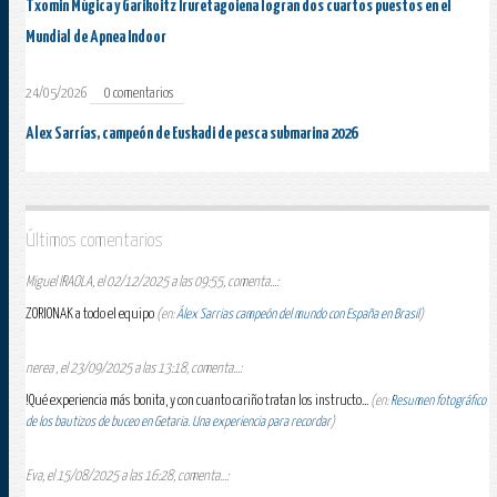
Txomin Múgica y Garikoitz Iruretagoiena logran dos cuartos puestos en el
Mundial de Apnea Indoor
24/05/2026
0 comentarios
Alex Sarrías, campeón de Euskadi de pesca submarina 2026
Últimos comentarios
Miguel IRAOLA, el 02/12/2025 a las 09:55, comenta...:
ZORIONAK a todo el equipo
(en:
Álex Sarrias campeón del mundo con España en Brasil
)
nerea , el 23/09/2025 a las 13:18, comenta...:
!Qué experiencia más bonita, y con cuanto cariño tratan los instructo...
(en:
Resumen fotográfico
de los bautizos de buceo en Getaria. Una experiencia para recordar
)
Eva, el 15/08/2025 a las 16:28, comenta...: