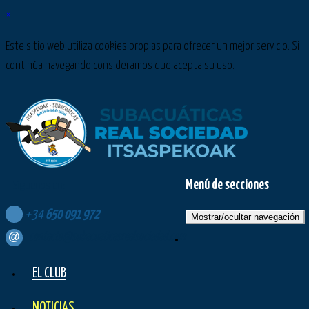
×
Este sitio web utiliza cookies propias para ofrecer un mejor servicio. Si
continúa navegando consideramos que acepta su uso.
Menú de secciones
Síguenos en:
+34
650
091
972
Mostrar/ocultar navegación
contacto@subacuaticasrealsociedad.com
EL CLUB
NOTICIAS