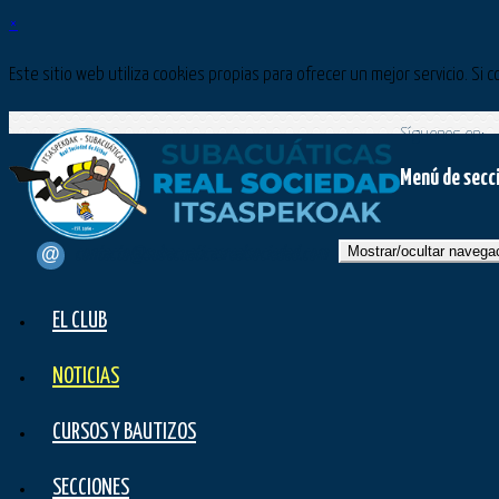
×
Este sitio web utiliza cookies propias para ofrecer un mejor servicio. 
Síguenos en:
Menú de secc
Mostrar/ocultar navega
contacto@subacuaticasrealsociedad.com
EL CLUB
NOTICIAS
CURSOS Y BAUTIZOS
SECCIONES