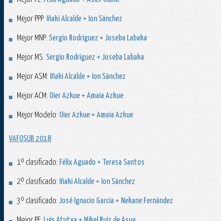
Mejor PPP:
Iñaki Alcalde + Ion Sánchez
Mejor MNP:
Sergio Rodríguez + Joseba Labaka
Mejor MS:
Sergio Rodríguez + Joseba Labaka
Mejor ASM:
Iñaki Alcalde + Ion Sánchez
Mejor ACM:
Oier Azkue + Amaia Azkue
Mejor Modelo:
Oier Azkue + Amaia Azkue
VAFOSUB 2018
1º clasificado:
Félix Aguado + Teresa Santos
2º clasificado:
Iñaki Alcalde + Ion Sánchez
3º clasificado:
José Ignacio García + Nekane Fernández
Mejor PE:
Luis Atutxa + Mikel Ruiz de Asua