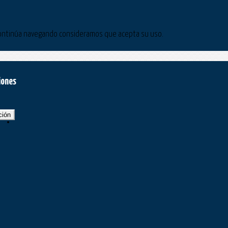
Si continúa navegando consideramos que acepta su uso.
iones
ción