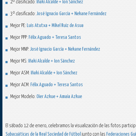
2º clasificado:
Iñaki Alcalde + Ion Sánchez
3º clasificado:
José Ignacio García + Nekane Fernández
Mejor PE:
Luis Atutxa + Mikel Ruiz de Asua
Mejor PPP:
Félix Aguado + Teresa Santos
Mejor MNP:
José Ignacio García + Nekane Fernández
Mejor MS:
Iñaki Alcalde + Ion Sánchez
Mejor ASM:
Iñaki Alcalde + Ion Sánchez
Mejor ACM:
Félix Aguado + Teresa Santos
Mejor Modelo:
Oier Azkue + Amaia Azkue
El sábado 12 de enero, celebramos la visualización de las fotos parti
Subacuáticas de la Real Sociedad de Fútbol
junto con las
Federaciones Gu