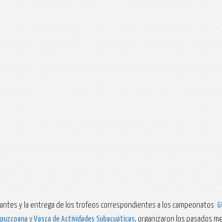
cipantes y la entrega de los trofeos correspondientes a los campeonatos
G
ipuzcoana y Vasca de Actividades Subacuáticas
, organizaron los pasados me