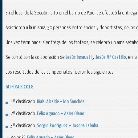
En el local de la Sección, sito en el barrio de Puio, se efectuó la entre
Asistieron a la misma, 30 personas entre socios y deportistas, de los c
Una vez terminada la entrega de los trofeos, se celebró un amaiketako
Se contó con la colaboración de
Jesús Insausti
y
Jesús Mª Castillo
, en l
Los resultados de las campeonatos fueron los siguientes:
GUIFOSUB 2018
1º clasificado:
Iñaki Alcalde + Ion Sánchez
2º clasificado:
Félix Aguado + Asier Olano
3º clasificado:
Sergio Rodríguez + Joseba Labaka
Mejor PE:
Félix Aguado + Asier Olano