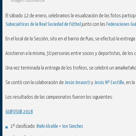
Imagen submarina
El sábado 12 de enero, celebramos la visualización de las fotos parti
Subacuáticas de la Real Sociedad de Fútbol
junto con las
Federaciones Gu
En el local de la Sección, sito en el barrio de Puio, se efectuó la entre
Asistieron a la misma, 30 personas entre socios y deportistas, de los c
Una vez terminada la entrega de los trofeos, se celebró un amaiketako
Se contó con la colaboración de
Jesús Insausti
y
Jesús Mª Castillo
, en l
Los resultados de las campeonatos fueron los siguientes:
GUIFOSUB 2018
1º clasificado:
Iñaki Alcalde + Ion Sánchez