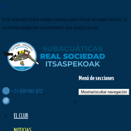
×
Este sitio web utiliza cookies propias para ofrecer un mejor servicio. Si
continúa navegando consideramos que acepta su uso.
Menú de secciones
Síguenos en:
+34
650
091
972
Mostrar/ocultar navegación
contacto@subacuaticasrealsociedad.com
EL CLUB
NOTICIAS