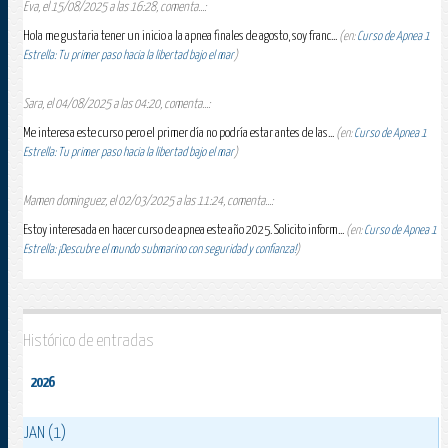
Eva, el 15/08/2025 a las 16:28, comenta...:
Hola me gustaria tener un inicio a la apnea finales de agosto, soy franc...
(en:
Curso de Apnea 1
Estrella: Tu primer paso hacia la libertad bajo el mar
)
Sara, el 04/08/2025 a las 04:20, comenta...:
Me interesa este curso pero el primer día no podría estar antes de las...
(en:
Curso de Apnea 1
Estrella: Tu primer paso hacia la libertad bajo el mar
)
Mamen dominguez, el 02/03/2025 a las 11:24, comenta...:
Estoy interesada en hacer curso de apnea este año 2025. Solicito inform...
(en:
Curso de Apnea 1
Estrella: ¡Descubre el mundo submarino con seguridad y confianza!
)
Histórico de entradas
2026
JAN (1)