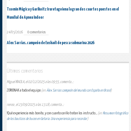
Txomin Múgica y Garikoitz Iruretagoiena logran dos cuartos puestos en el
Mundial de Apnea Indoor
24/05/2026
0 comentarios
Alex Sarrías, campeón de Euskadi de pesca submarina 2026
Últimos comentarios
Miguel IRAOLA, el 02/12/2025 a las 09:55, comenta...:
ZORIONAK a todo el equipo
(en:
Álex Sarrias campeón del mundo con España en Brasil
)
nerea , el 23/09/2025 a las 13:18, comenta...:
!Qué experiencia más bonita, y con cuanto cariño tratan los instructo...
(en:
Resumen fotográfico
de los bautizos de buceo en Getaria. Una experiencia para recordar
)