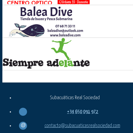
Subacuáticas Real Sociedad
+34
650
091
972
contacto@subacuaticasrealsociedad.com