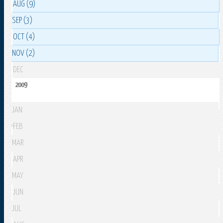
AUG (9)
SEP (3)
OCT (4)
NOV (2)
DEC
2009
JAN
FEB
MAR
APR
MAY
JUN
JUL