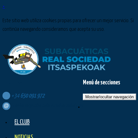
×
Este sitio web utiliza cookies propias para ofrecer un mejor servicio. Si
continúa navegando consideramos que acepta su uso.
Menú de secciones
Síguenos en:
+34
650
091
972
Mostrar/ocultar navegación
contacto@subacuaticasrealsociedad.com
EL CLUB
NOTICIAS