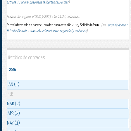
Estrella: Tu primer paso hacia la libertad bajo el mar
)
Mamen dominguez, el 02/03/2025 a las 11:24, comenta...:
Estoy interesada en hacer curso de apnea este año 2025. Solicito inform...
(en:
Curso de Apnea 1
Estrella: ¡Descubre el mundo submarino con seguridad y confianza!
)
Histórico de entradas
2026
JAN (1)
FEB
MAR (2)
APR (2)
MAY (1)