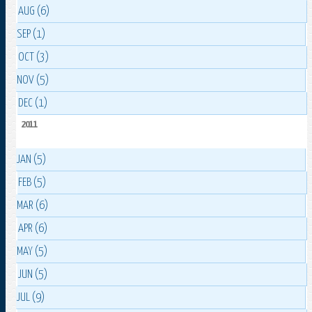
AUG (6)
SEP (1)
OCT (3)
NOV (5)
DEC (1)
2011
JAN (5)
FEB (5)
MAR (6)
APR (6)
MAY (5)
JUN (5)
JUL (9)