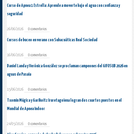
Curso de Apnea 1 Estrella: Aprende a moverte bajo el agua con confianza y
seguridad
26/06/2026
0 comentarios
Cursos de buceo en verano con Subacuáticas Real Sociedad
16/06/2026
0 comentarios
Daniel Landa y Verónica González se proclaman campeones del GIFOSUB 2026 en
aguas de Pasaia
15/06/2026
0 comentarios
Txomin Múgica y Garikoitz Iruretagoiena logran dos cuartos puestos en el
Mundial de Apnea Indoor
24/05/2026
0 comentarios