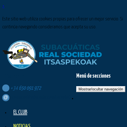
×
Este sitio web utiliza cookies propias para ofrecer un mejor servicio. Si
continúa navegando consideramos que acepta su uso.
Menú de secciones
Síguenos en:
+34
650
091
972
Mostrar/ocultar navegación
contacto@subacuaticasrealsociedad.com
EL CLUB
NOTICIAS