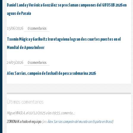
Daniel Landa y Verónica González se proclaman campeones del GIFOSUB 2026 en
aguas de Pasaia
15/06/2026
0 comentarios
Txomin Múgica y Garikoitz Iruretagoiena logran dos cuartos puestos en el
Mundial de Apnea Indoor
24/05/2026
0 comentarios
Alex Sarrías, campeón de Euskadi de pesca submarina 2026
Últimos comentarios
Miguel IRAOLA, el 02/12/2025 a las 09:55, comenta...:
ZORIONAK a todo el equipo
(en:
Álex Sarrias campeón del mundo con España en Brasil
)