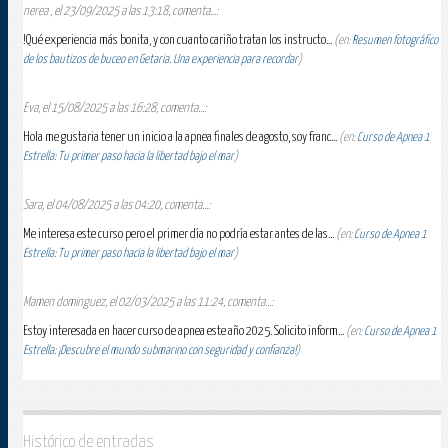
nerea , el 23/09/2025 a las 13:18, comenta...:
!Qué experiencia más bonita, y con cuanto cariño tratan los instructo...
(en:
Resumen fotográfico
de los bautizos de buceo en Getaria. Una experiencia para recordar
)
Eva, el 15/08/2025 a las 16:28, comenta...:
Hola me gustaria tener un inicio a la apnea finales de agosto, soy franc...
(en:
Curso de Apnea 1
Estrella: Tu primer paso hacia la libertad bajo el mar
)
Sara, el 04/08/2025 a las 04:20, comenta...:
Me interesa este curso pero el primer día no podría estar antes de las...
(en:
Curso de Apnea 1
Estrella: Tu primer paso hacia la libertad bajo el mar
)
Mamen dominguez, el 02/03/2025 a las 11:24, comenta...:
Estoy interesada en hacer curso de apnea este año 2025. Solicito inform...
(en:
Curso de Apnea 1
Estrella: ¡Descubre el mundo submarino con seguridad y confianza!
)
Histórico de entradas