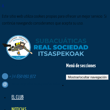
×
Este sitio web utiliza cookies propias para ofrecer un mejor servicio. Si
continúa navegando consideramos que acepta su uso.
Menú de secciones
Síguenos en:
+34
650
091
972
Mostrar/ocultar navegación
contacto@subacuaticasrealsociedad.com
EL CLUB
NOTICIAS