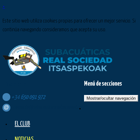
×
Este sitio web utiliza cookies propias para ofrecer un mejor servicio. Si
continúa navegando consideramos que acepta su uso.
Menú de secciones
Síguenos en:
+34
650
091
972
Mostrar/ocultar navegación
contacto@subacuaticasrealsociedad.com
EL CLUB
NOTICIAS