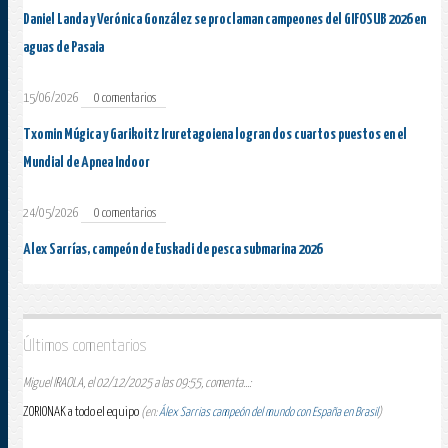
Daniel Landa y Verónica González se proclaman campeones del GIFOSUB 2026 en
aguas de Pasaia
15/06/2026
0 comentarios
Txomin Múgica y Garikoitz Iruretagoiena logran dos cuartos puestos en el
Mundial de Apnea Indoor
24/05/2026
0 comentarios
Alex Sarrías, campeón de Euskadi de pesca submarina 2026
Últimos comentarios
Miguel IRAOLA, el 02/12/2025 a las 09:55, comenta...:
ZORIONAK a todo el equipo
(en:
Álex Sarrias campeón del mundo con España en Brasil
)