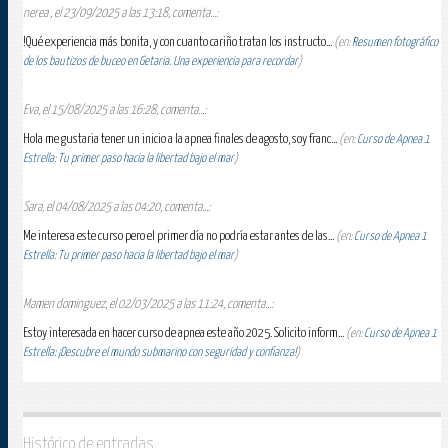
nerea , el 23/09/2025 a las 13:18, comenta...:
!Qué experiencia más bonita, y con cuanto cariño tratan los instructo...
(en:
Resumen fotográfico
de los bautizos de buceo en Getaria. Una experiencia para recordar
)
Eva, el 15/08/2025 a las 16:28, comenta...:
Hola me gustaria tener un inicio a la apnea finales de agosto, soy franc...
(en:
Curso de Apnea 1
Estrella: Tu primer paso hacia la libertad bajo el mar
)
Sara, el 04/08/2025 a las 04:20, comenta...:
Me interesa este curso pero el primer día no podría estar antes de las...
(en:
Curso de Apnea 1
Estrella: Tu primer paso hacia la libertad bajo el mar
)
Mamen dominguez, el 02/03/2025 a las 11:24, comenta...:
Estoy interesada en hacer curso de apnea este año 2025. Solicito inform...
(en:
Curso de Apnea 1
Estrella: ¡Descubre el mundo submarino con seguridad y confianza!
)
Histórico de entradas