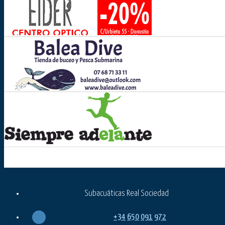
Subacuáticas Real Sociedad
+34
650
091
972