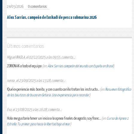
24/05/2026
0 comentarios
Alex Sarrías, campeón de Euskadi de pesca submarina 2026
Últimos comentarios
Miguel IRAOLA, el 02/12/2025 a las 09:55, comenta...:
ZORIONAK a todo el equipo
(en:
Álex Sarrias campeón del mundo con España en Brasil
)
nerea , el 23/09/2025 a las 13:18, comenta...:
!Qué experiencia más bonita, y con cuanto cariño tratan los instructo...
(en:
Resumen fotográfico
de los bautizos de buceo en Getaria. Una experiencia para recordar
)
Eva, el 15/08/2025 a las 16:28, comenta...:
Hola me gustaria tener un inicio a la apnea finales de agosto, soy franc...
(en:
Curso de Apnea 1
Estrella: Tu primer paso hacia la libertad bajo el mar
)