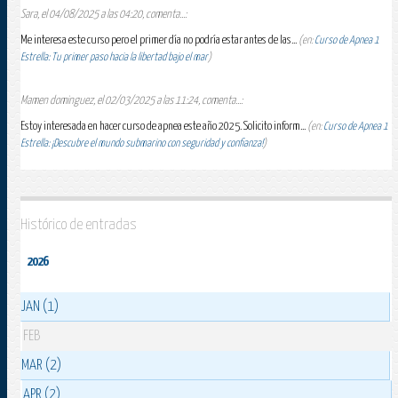
Sara, el 04/08/2025 a las 04:20, comenta...:
Me interesa este curso pero el primer día no podría estar antes de las...
(en:
Curso de Apnea 1
Estrella: Tu primer paso hacia la libertad bajo el mar
)
Mamen dominguez, el 02/03/2025 a las 11:24, comenta...:
Estoy interesada en hacer curso de apnea este año 2025. Solicito inform...
(en:
Curso de Apnea 1
Estrella: ¡Descubre el mundo submarino con seguridad y confianza!
)
Histórico de entradas
2026
JAN (1)
FEB
MAR (2)
APR (2)