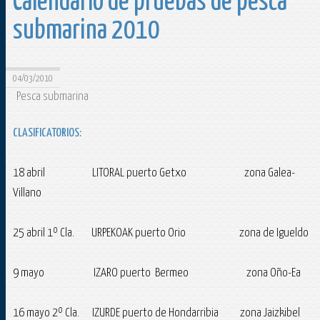
Calendario de pruebas de pesca
submarina 2010
04/03/2010
Pesca submarina
CLASIFICATORIOS:
18 abril LITORAL puerto Getxo zona Galea-
Villano
25 abril 1º Cla. URPEKOAK puerto Orio zona de Igueldo
9 mayo IZARO puerto Bermeo zona Oño-Ea
16 mayo 2º Cla. IZURDE puerto de Hondarribia zona Jaizkibel