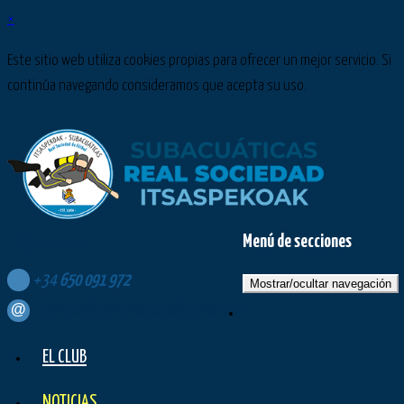
×
Este sitio web utiliza cookies propias para ofrecer un mejor servicio. Si
continúa navegando consideramos que acepta su uso.
Menú de secciones
Síguenos en:
+34
650
091
972
Mostrar/ocultar navegación
contacto@subacuaticasrealsociedad.com
EL CLUB
NOTICIAS