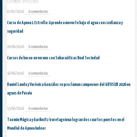
Últimos artículos
07/07/2026
0 comentarios
Curso de Apnea 1 Estrella: Aprende a moverte bajo el agua con confianza y
seguridad
26/06/2026
0 comentarios
Cursos de buceo en verano con Subacuáticas Real Sociedad
16/06/2026
0 comentarios
Daniel Landa y Verónica González se proclaman campeones del GIFOSUB 2026 en
aguas de Pasaia
15/06/2026
0 comentarios
Txomin Múgica y Garikoitz Iruretagoiena logran dos cuartos puestos en el
Mundial de Apnea Indoor