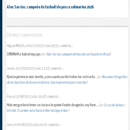
Alex Sarrías, campeón de Euskadi de pesca submarina 2026
Últimos comentarios
Miguel IRAOLA, el 02/12/2025 a las 09:55, comenta...:
ZORIONAK a todo el equipo
(en:
Álex Sarrias campeón del mundo con España en Brasil
)
nerea , el 23/09/2025 a las 13:18, comenta...:
!Qué experiencia más bonita, y con cuanto cariño tratan los instructo...
(en:
Resumen fotográfico
de los bautizos de buceo en Getaria. Una experiencia para recordar
)
Eva, el 15/08/2025 a las 16:28, comenta...:
Hola me gustaria tener un inicio a la apnea finales de agosto, soy franc...
(en:
Curso de Apnea 1
Estrella: Tu primer paso hacia la libertad bajo el mar
)
Sara, el 04/08/2025 a las 04:20, comenta...: