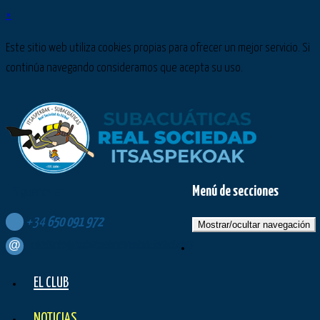
×
Este sitio web utiliza cookies propias para ofrecer un mejor servicio. Si
continúa navegando consideramos que acepta su uso.
Menú de secciones
Síguenos en:
+34
650
091
972
Mostrar/ocultar navegación
contacto@subacuaticasrealsociedad.com
EL CLUB
NOTICIAS