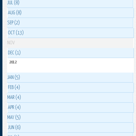
JUL (8)
AUG (8)
SEP (2)
OCT (13)
NOV
DEC (1)
2012
JAN (5)
FEB (4)
MAR (4)
APR (4)
MAY (5)
JUN (6)