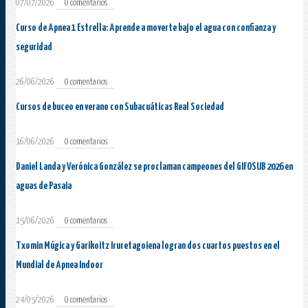
07/07/2026
0 comentarios
Curso de Apnea 1 Estrella: Aprende a moverte bajo el agua con confianza y
seguridad
26/06/2026
0 comentarios
Cursos de buceo en verano con Subacuáticas Real Sociedad
16/06/2026
0 comentarios
Daniel Landa y Verónica González se proclaman campeones del GIFOSUB 2026 en
aguas de Pasaia
15/06/2026
0 comentarios
Txomin Múgica y Garikoitz Iruretagoiena logran dos cuartos puestos en el
Mundial de Apnea Indoor
24/05/2026
0 comentarios