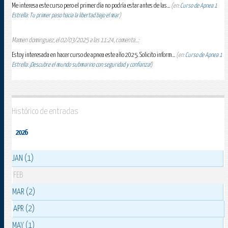
Me interesa este curso pero el primer día no podría estar antes de las...
(en:
Curso de Apnea 1
Estrella: Tu primer paso hacia la libertad bajo el mar
)
Mamen dominguez, el 02/03/2025 a las 11:24, comenta...:
Estoy interesada en hacer curso de apnea este año 2025. Solicito inform...
(en:
Curso de Apnea 1
Estrella: ¡Descubre el mundo submarino con seguridad y confianza!
)
Histórico de entradas
2026
JAN (1)
FEB
MAR (2)
APR (2)
MAY (1)