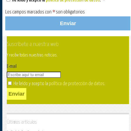
He leído y acepto la
política de protección de datos
.
*
Los campos marcados con
*
son obligatorios
Enviar
Suscríbete a nuestra web
Y recibe todas nuestras noticias.
E-mail
He leído y acepto la
política de protección de datos
.
Enviar
Últimos artículos