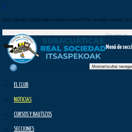
×
Este sitio web utiliza cookies propias para ofrecer un mejor servicio. 
Síguenos en:
Menú de secc
Mostrar/ocultar navega
contacto@subacuaticasrealsociedad.com
EL CLUB
NOTICIAS
CURSOS Y BAUTIZOS
SECCIONES