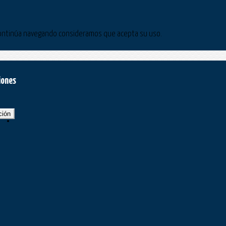
Si continúa navegando consideramos que acepta su uso.
iones
ción