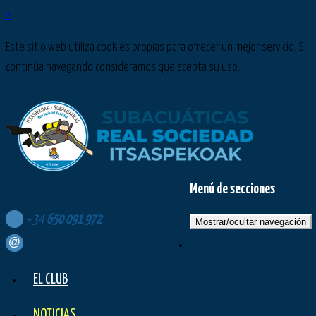
×
Este sitio web utiliza cookies propias para ofrecer un mejor servicio. Si
continúa navegando consideramos que acepta su uso.
Menú de secciones
Síguenos en:
+34
650
091
972
Mostrar/ocultar navegación
contacto@subacuaticasrealsociedad.com
EL CLUB
NOTICIAS