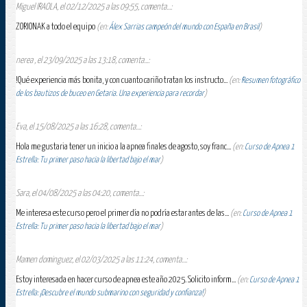
Miguel IRAOLA, el 02/12/2025 a las 09:55, comenta...:
ZORIONAK a todo el equipo
(en:
Álex Sarrias campeón del mundo con España en Brasil
)
nerea , el 23/09/2025 a las 13:18, comenta...:
!Qué experiencia más bonita, y con cuanto cariño tratan los instructo...
(en:
Resumen fotográfico
de los bautizos de buceo en Getaria. Una experiencia para recordar
)
Eva, el 15/08/2025 a las 16:28, comenta...:
Hola me gustaria tener un inicio a la apnea finales de agosto, soy franc...
(en:
Curso de Apnea 1
Estrella: Tu primer paso hacia la libertad bajo el mar
)
Sara, el 04/08/2025 a las 04:20, comenta...:
Me interesa este curso pero el primer día no podría estar antes de las...
(en:
Curso de Apnea 1
Estrella: Tu primer paso hacia la libertad bajo el mar
)
Mamen dominguez, el 02/03/2025 a las 11:24, comenta...:
Estoy interesada en hacer curso de apnea este año 2025. Solicito inform...
(en:
Curso de Apnea 1
Estrella: ¡Descubre el mundo submarino con seguridad y confianza!
)