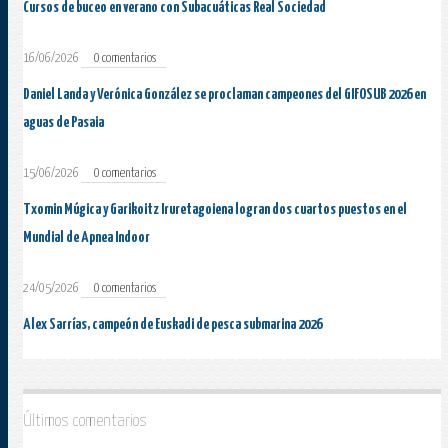
Cursos de buceo en verano con Subacuáticas Real Sociedad
16/06/2026
0 comentarios
Daniel Landa y Verónica González se proclaman campeones del GIFOSUB 2026 en
aguas de Pasaia
15/06/2026
0 comentarios
Txomin Múgica y Garikoitz Iruretagoiena logran dos cuartos puestos en el
Mundial de Apnea Indoor
24/05/2026
0 comentarios
Alex Sarrías, campeón de Euskadi de pesca submarina 2026
Últimos comentarios