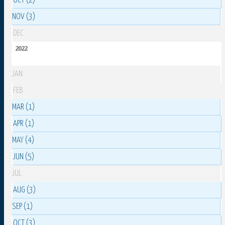
OCT (2)
NOV (3)
DEC
2022
JAN
FEB
MAR (1)
APR (1)
MAY (4)
JUN (5)
JUL
AUG (3)
SEP (1)
OCT (3)