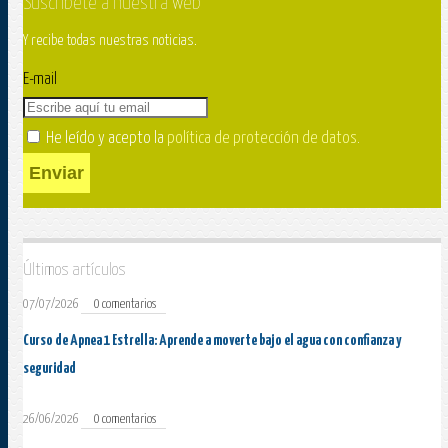
Suscríbete a nuestra web
Y recibe todas nuestras noticias.
E-mail
He leído y acepto la
política de protección de datos
.
Enviar
Últimos artículos
07/07/2026
0 comentarios
Curso de Apnea 1 Estrella: Aprende a moverte bajo el agua con confianza y
seguridad
26/06/2026
0 comentarios