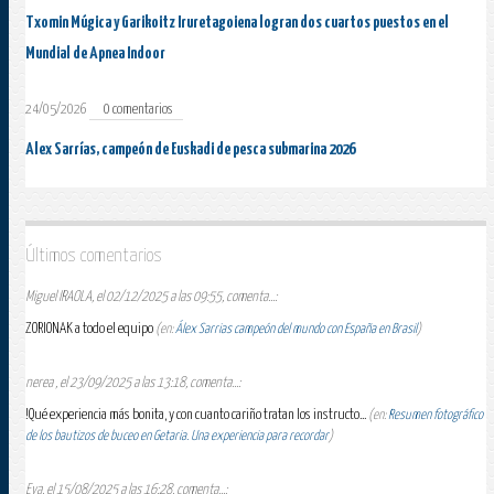
Txomin Múgica y Garikoitz Iruretagoiena logran dos cuartos puestos en el
Mundial de Apnea Indoor
24/05/2026
0 comentarios
Alex Sarrías, campeón de Euskadi de pesca submarina 2026
Últimos comentarios
Miguel IRAOLA, el 02/12/2025 a las 09:55, comenta...:
ZORIONAK a todo el equipo
(en:
Álex Sarrias campeón del mundo con España en Brasil
)
nerea , el 23/09/2025 a las 13:18, comenta...:
!Qué experiencia más bonita, y con cuanto cariño tratan los instructo...
(en:
Resumen fotográfico
de los bautizos de buceo en Getaria. Una experiencia para recordar
)
Eva, el 15/08/2025 a las 16:28, comenta...: