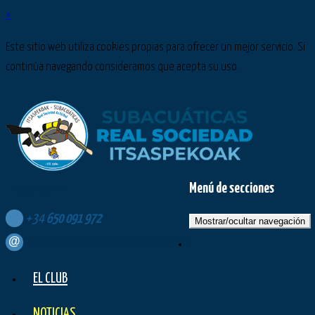
×
Este sitio web utiliza cookies propias para ofrecer un mejor servicio. Si
continúa navegando consideramos que acepta su uso.
Menú de secciones
Síguenos en:
+34
650
091
972
Mostrar/ocultar navegación
contacto@subacuaticasrealsociedad.com
EL CLUB
NOTICIAS