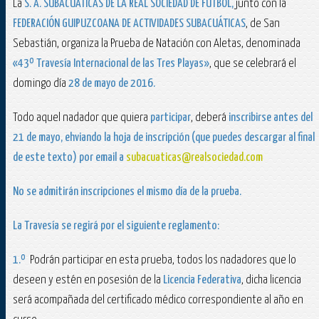
La
S. A. SUBACUÁTICAS DE
LA REAL SOCIEDAD
DE FÚTBOL,
junto con la
FEDERACIÓN GUIPUZCOANA
DE ACTIVIDADES SUBACUÁTICAS
, de San
Sebastián, organiza la Prueba de Natación con Aletas, denominada
«43º Travesía Internacional de las Tres Playas»
, que se celebrará el
domingo día
28 de mayo de 2016.
Todo aquel nadador que quiera
participar
, deberá
inscribirse antes del
21 de mayo
, ehviando la hoja de inscripción (que puedes descargar al final
de este texto) por email a
subacuaticas@realsociedad.com
No se admitirán inscripciones el mismo día de la prueba.
La Travesía
se regirá por el siguiente reglamento:
1
.º
Podrán participar en esta prueba, todos los nadadores que lo
deseen y estén en posesión de la
Licencia Federativa
, dicha licencia
será acompañada del certificado médico correspondiente al año en