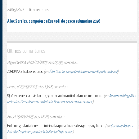
24/05/2026
0 comentarios
Alex Sarrías, campeón de Euskadi de pesca submarina 2026
Últimos comentarios
Miguel IRAOLA, el 02/12/2025 a las 09:55, comenta...:
ZORIONAK a todo el equipo
(en:
Álex Sarrias campeón del mundo con España en Brasil
)
nerea , el 23/09/2025 a las 13:18, comenta...:
!Qué experiencia más bonita, y con cuanto cariño tratan los instructo...
(en:
Resumen fotográfico
de los bautizos de buceo en Getaria. Una experiencia para recordar
)
Eva, el 15/08/2025 a las 16:28, comenta...:
Hola me gustaria tener un inicio a la apnea finales de agosto, soy franc...
(en:
Curso de Apnea 1
Estrella: Tu primer paso hacia la libertad bajo el mar
)