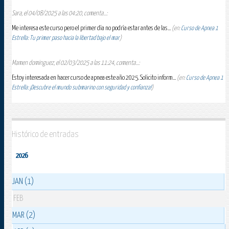
Sara, el 04/08/2025 a las 04:20, comenta...:
Me interesa este curso pero el primer día no podría estar antes de las...
(en:
Curso de Apnea 1
Estrella: Tu primer paso hacia la libertad bajo el mar
)
Mamen dominguez, el 02/03/2025 a las 11:24, comenta...:
Estoy interesada en hacer curso de apnea este año 2025. Solicito inform...
(en:
Curso de Apnea 1
Estrella: ¡Descubre el mundo submarino con seguridad y confianza!
)
Histórico de entradas
2026
JAN (1)
FEB
MAR (2)