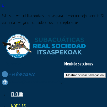
×
Este sitio web utiliza cookies propias para ofrecer un mejor servicio. Si
continúa navegando consideramos que acepta su uso.
Menú de secciones
Síguenos en:
+34
650
091
972
Mostrar/ocultar navegación
contacto@subacuaticasrealsociedad.com
EL CLUB
NOTICIAS