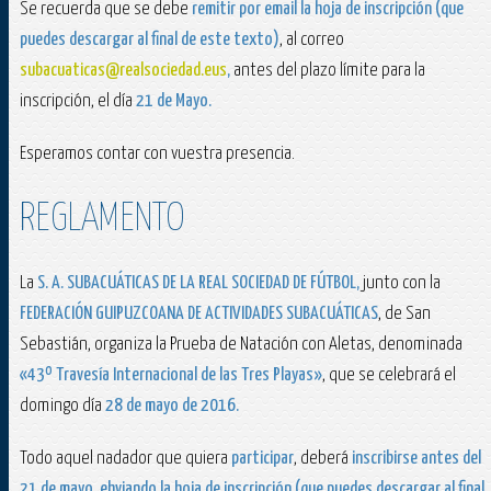
Se recuerda que se debe
remitir por email la hoja de inscripción (que
puedes descargar al final de este texto)
, al correo
subacuaticas@realsociedad.eus
,
antes del plazo límite para la
inscripción, el día
21 de Mayo.
Esperamos contar con vuestra presencia.
REGLAMENTO
La
S. A. SUBACUÁTICAS DE
LA REAL SOCIEDAD
DE FÚTBOL,
junto con la
FEDERACIÓN GUIPUZCOANA
DE ACTIVIDADES SUBACUÁTICAS
, de San
Sebastián, organiza la Prueba de Natación con Aletas, denominada
«43º Travesía Internacional de las Tres Playas»
, que se celebrará el
domingo día
28 de mayo de 2016.
Todo aquel nadador que quiera
participar
, deberá
inscribirse antes del
21 de mayo
, ehviando la hoja de inscripción (que puedes descargar al final