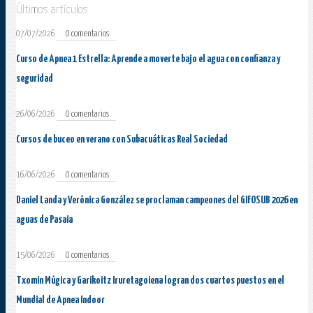
Últimos artículos
07/07/2026
0 comentarios
Curso de Apnea 1 Estrella: Aprende a moverte bajo el agua con confianza y
seguridad
26/06/2026
0 comentarios
Cursos de buceo en verano con Subacuáticas Real Sociedad
16/06/2026
0 comentarios
Daniel Landa y Verónica González se proclaman campeones del GIFOSUB 2026 en
aguas de Pasaia
15/06/2026
0 comentarios
Txomin Múgica y Garikoitz Iruretagoiena logran dos cuartos puestos en el
Mundial de Apnea Indoor