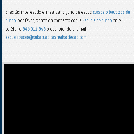
Si estás interesado en realizar alguno de estos
cursos o bautizos de
buceo
, por favor, ponte en contacto con la
Escuela de buceo
en el
teléfono
646 011 696
o escribiendo al email
escuelabuceo@subacuaticasrealsociedad.com