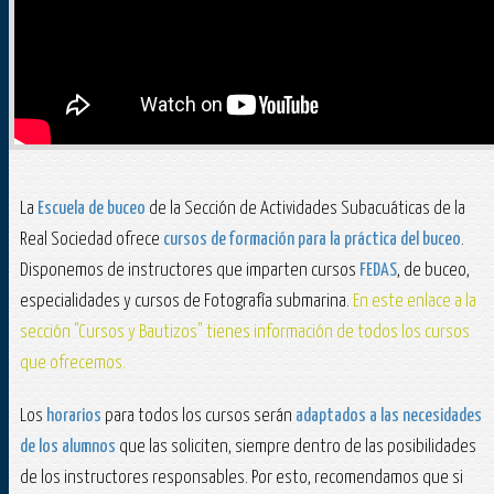
La
Escuela de buceo
de la Sección de Actividades Subacuáticas de la
Real Sociedad ofrece
cursos de formación para la práctica del buceo
.
Disponemos de instructores que imparten cursos
FEDAS
, de buceo,
especialidades y cursos de Fotografía submarina.
En este enlace a la
sección "Cursos y Bautizos" tienes información de todos los cursos
que ofrecemos.
Los
horarios
para todos los cursos serán
adaptados a las necesidades
de los alumnos
que las soliciten, siempre dentro de las posibilidades
de los instructores responsables. Por esto, recomendamos que si