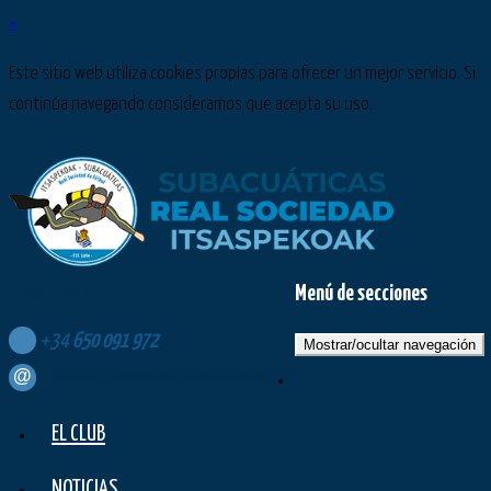
×
Este sitio web utiliza cookies propias para ofrecer un mejor servicio. Si
continúa navegando consideramos que acepta su uso.
Menú de secciones
Síguenos en:
+34
650
091
972
Mostrar/ocultar navegación
contacto@subacuaticasrealsociedad.com
EL CLUB
NOTICIAS