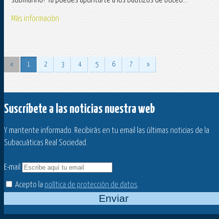
submarino? Ya puedes apuntarte a los bautizos de buceo...
Más información
«
1
2
3
4
5
6
7
»
Suscríbete a las noticias nuestra web
Y mantente informado. Recibirás en tu email las últimas noticias de la
Subacuáticas Real Sociedad.
E-mail
Acepto la
política de protección de datos
.
Enviar