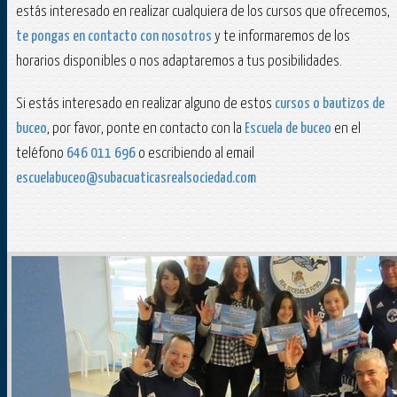
estás interesado en realizar cualquiera de los cursos que ofrecemos,
te pongas en contacto con nosotros
y te informaremos de los
horarios disponibles o nos adaptaremos a tus posibilidades.
Si estás interesado en realizar alguno de estos
cursos o bautizos de
buceo
, por favor, ponte en contacto con la
Escuela de buceo
en el
teléfono
646 011 696
o escribiendo al email
escuelabuceo@subacuaticasrealsociedad.com