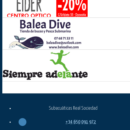
Subacuáticas Real Sociedad
+34
650
091
972