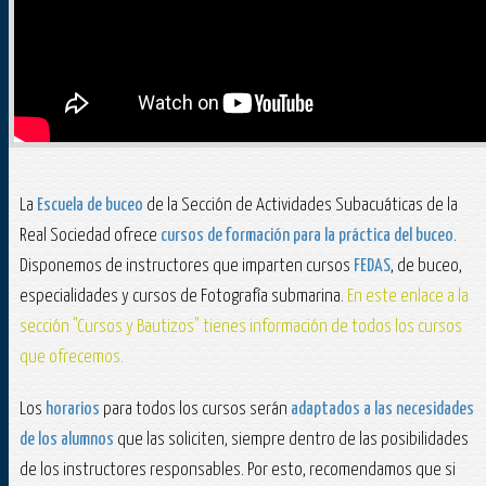
La
Escuela de buceo
de la Sección de Actividades Subacuáticas de la
Real Sociedad ofrece
cursos de formación para la práctica del buceo
.
Disponemos de instructores que imparten cursos
FEDAS
, de buceo,
especialidades y cursos de Fotografía submarina.
En este enlace a la
sección "Cursos y Bautizos" tienes información de todos los cursos
que ofrecemos.
Los
horarios
para todos los cursos serán
adaptados a las necesidades
de los alumnos
que las soliciten, siempre dentro de las posibilidades
de los instructores responsables. Por esto, recomendamos que si