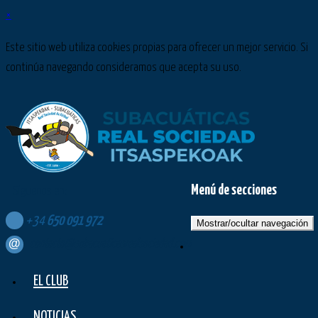
×
Este sitio web utiliza cookies propias para ofrecer un mejor servicio. Si
continúa navegando consideramos que acepta su uso.
Menú de secciones
Síguenos en:
+34
650
091
972
Mostrar/ocultar navegación
contacto@subacuaticasrealsociedad.com
EL CLUB
NOTICIAS