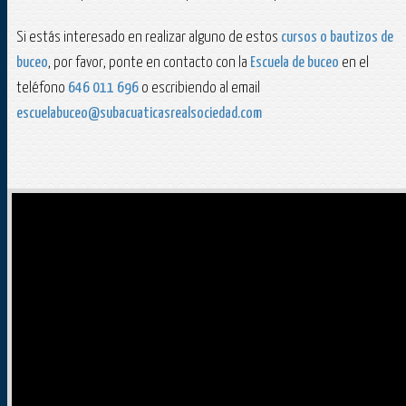
Si estás interesado en realizar alguno de estos
cursos o bautizos de
buceo
, por favor, ponte en contacto con la
Escuela de buceo
en el
teléfono
646 011 696
o escribiendo al email
escuelabuceo@subacuaticasrealsociedad.com