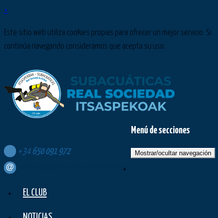
×
Este sitio web utiliza cookies propias para ofrecer un mejor servicio. Si
continúa navegando consideramos que acepta su uso.
Menú de secciones
Síguenos en:
+34
650
091
972
Mostrar/ocultar navegación
contacto@subacuaticasrealsociedad.com
EL CLUB
NOTICIAS