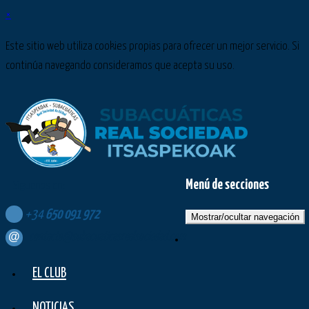
×
Este sitio web utiliza cookies propias para ofrecer un mejor servicio. Si
continúa navegando consideramos que acepta su uso.
Menú de secciones
Síguenos en:
+34
650
091
972
Mostrar/ocultar navegación
contacto@subacuaticasrealsociedad.com
EL CLUB
NOTICIAS