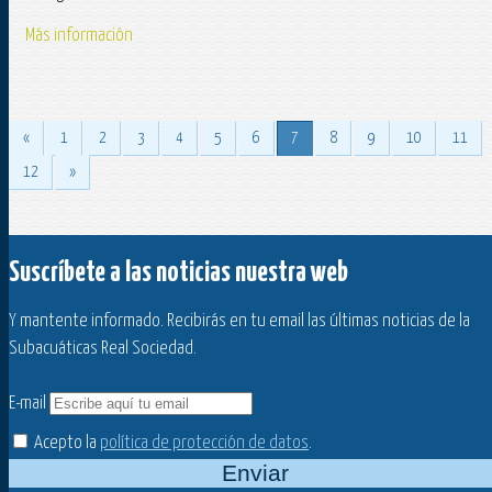
Más información
«
1
2
3
4
5
6
7
8
9
10
11
12
»
Suscríbete a las noticias nuestra web
Y mantente informado. Recibirás en tu email las últimas noticias de la
Subacuáticas Real Sociedad.
E-mail
Acepto la
política de protección de datos
.
Enviar