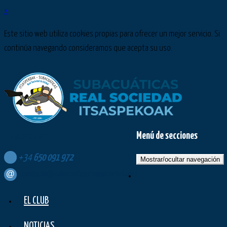
×
Este sitio web utiliza cookies propias para ofrecer un mejor servicio. Si
continúa navegando consideramos que acepta su uso.
Menú de secciones
Síguenos en:
+34
650
091
972
Mostrar/ocultar navegación
contacto@subacuaticasrealsociedad.com
EL CLUB
NOTICIAS