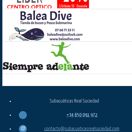
Subacuáticas Real Sociedad
+34
650
091
972
contacto@subacuaticasrealsociedad.com