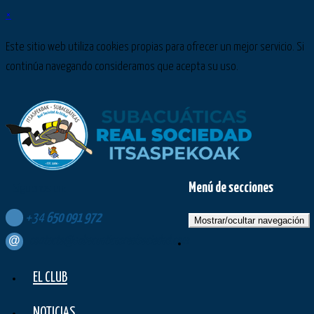
×
Este sitio web utiliza cookies propias para ofrecer un mejor servicio. Si
continúa navegando consideramos que acepta su uso.
Menú de secciones
Síguenos en:
+34
650
091
972
Mostrar/ocultar navegación
contacto@subacuaticasrealsociedad.com
EL CLUB
NOTICIAS