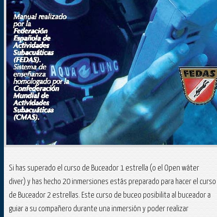
Si has superado el curso de Buceador 1 estrella (o el Open wáter
diver) y has hecho 20 inmersiones estás preparado para hacer el curso
de Buceador 2 estrellas. Este curso de buceo posibilita al buceador a
guiar a su compañero durante una inmersión y poder realizar