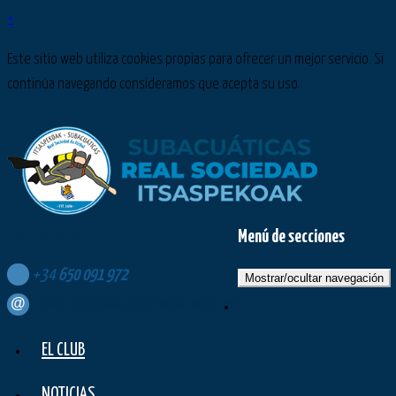
×
Este sitio web utiliza cookies propias para ofrecer un mejor servicio. Si
continúa navegando consideramos que acepta su uso.
Menú de secciones
Síguenos en:
+34
650
091
972
Mostrar/ocultar navegación
contacto@subacuaticasrealsociedad.com
EL CLUB
NOTICIAS